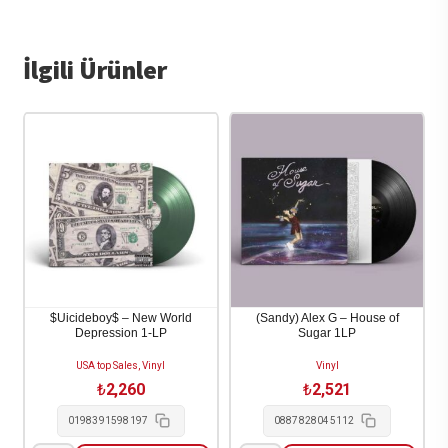
İlgili Ürünler
$Uicideboy$ – New World
(Sandy) Alex G – House of
Depression 1-LP
Sugar 1LP
USA top Sales, Vinyl
Vinyl
₺
2,260
₺
2,521
0198391598197
0887828045112