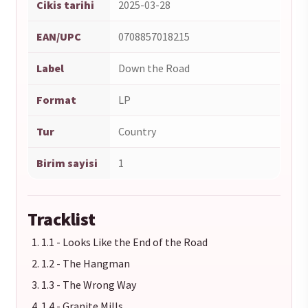
Cikis tarihi
2025-03-28
EAN/UPC
0708857018215
Label
Down the Road
Format
LP
Tur
Country
Birim sayisi
1
Tracklist
1.1 - Looks Like the End of the Road
1.2 - The Hangman
1.3 - The Wrong Way
1.4 - Granite Mills