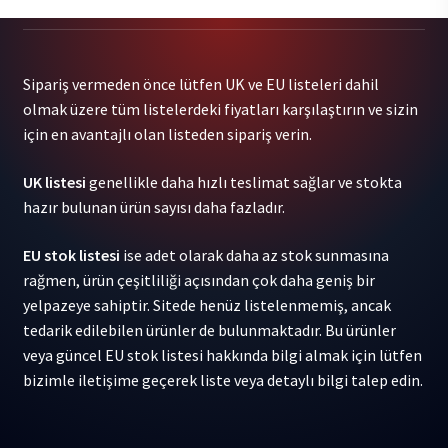
-
Permanent.radiant
(Indie
Sipariş vermeden önce lütfen UK ve EU listeleri dahil
Exclusive
olmak üzere tüm listelerdeki fiyatları karşılaştırın ve sizin
Dayglo
için en avantajlı olan listeden sipariş verin.
Green
Vinyl)
UK listesi
genellikle daha hızlı teslimat sağlar ve stokta
1LP
hazır bulunan ürün sayısı daha fazladır.
adet
EU stok listesi
ise adet olarak daha az stok sunmasına
rağmen, ürün çeşitliliği açısından çok daha geniş bir
yelpazeye sahiptir. Sitede henüz listelenmemiş, ancak
tedarik edilebilen ürünler de bulunmaktadır. Bu ürünler
veya güncel EU stok listesi hakkında bilgi almak için lütfen
bizimle iletişime geçerek liste veya detaylı bilgi talep edin.