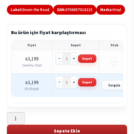
Label:
Down the Road
EAN:
0708857018215
Media:
Vinyl
Bu ürün için fiyat karşılaştırması
Fiyat
Sepet
Stok
−
+
₺
3,199
Sepet
-
Country, Vinyl
−
+
₺
3,199
Sepet
Sorgula
EU (Excel)
Alison
Krauss
&
Sepete Ekle