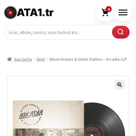
ATA1.tr
0
Ana Sayfa
Vinyl
Alison Krauss & Union Station – Arcadia 1LP
🔍