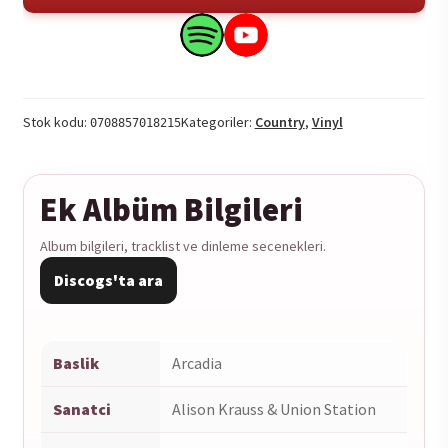
Union
Station
Search
Search
-
this
this
Arcadia
product
product
1LP
on
on
Stok kodu:
Kategoriler:
Country
,
Vinyl
0708857018215
adet
Spotify
YouTube
Ek Albüm Bilgileri
Album bilgileri, tracklist ve dinleme secenekleri.
Discogs'ta ara
Baslik
Arcadia
Sanatci
Alison Krauss & Union Station