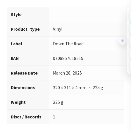
Style
Product_type
Vinyl
Label
Down The Road
EAN
0708857018215
Release Date
March 28, 2025
Dimensions
320 × 311 × 4 mm · 225 g
Weight
225 g
Discs / Records
1