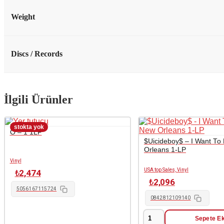
Weight
Discs / Records
İlgili Ürünler
O – 1 1LP
$Uicideboy$ – I Want To
Orleans 1-LP
Vinyl
USA top Sales, Vinyl
₺
2,474
₺
2,096
5056167115724
0842812109140
Sepete Ek
$Uicideboy$