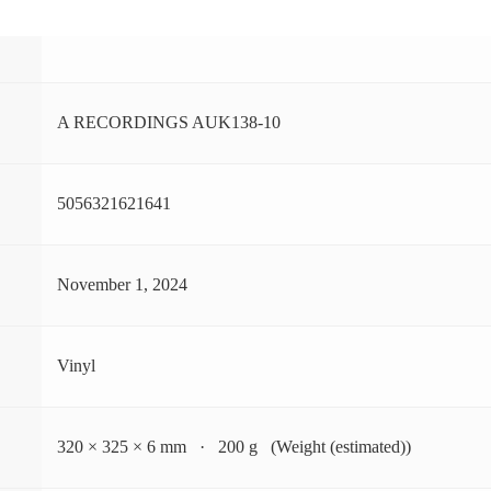
A RECORDINGS AUK138-10
5056321621641
November 1, 2024
Vinyl
320 × 325 × 6 mm · 200 g (Weight (estimated))