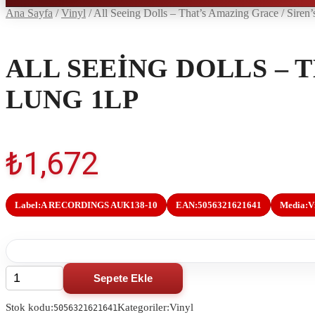
Ana Sayfa
/
Vinyl
/
All Seeing Dolls – That’s Amazing Grace / Siren
ALL SEEING DOLLS – 
LUNG 1LP
₺
1,672
Label:
A RECORDINGS AUK138-10
EAN:
5056321621641
Media:
V
All
Sepete Ekle
Search
Search
Seeing
this
this
Dolls
Stok kodu:
Kategoriler:
Vinyl
product
product
5056321621641
-