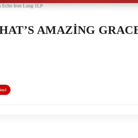
’s Echo Iron Lung 1LP
THAT’S AMAZING GRACE
inyl