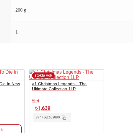
200 g
1
 Die In New
#1 Christmas Legends – The
Ultimate Collection 1LP
Vinyl
₺
1,639
8717662582899
le