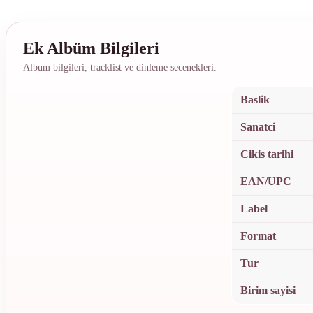
on
on
That's
Spotify
YouTube
Amazing
Grace
/
Ek Albüm Bilgileri
Siren's
Album bilgileri, tracklist ve dinleme secenekleri.
Echo
Iron
Lung
Baslik
1LP
adet
Sanatci
Cikis tarihi
EAN/UPC
Label
Format
Tur
Birim sayisi