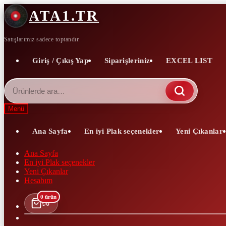
Dolaşıma
İçeriğe
ATA1.TR
geç
geç
Satışlarımız sadece toptandır.
Giriş / Çıkış Yap
Siparişleriniz
EXCEL LIST
Ara:
Menü
Ana Sayfa
En iyi Plak seçenekler
Yeni Çıkanlar
Ana Sayfa
En iyi Plak seçenekler
Yeni Çıkanlar
Hesabım
0 ürün
₺
0