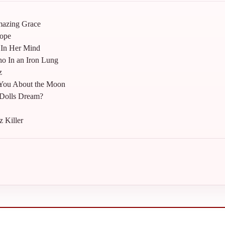
mazing Grace
cope
 In Her Mind
ho In an Iron Lung
z
e You About the Moon
 Dolls Dream?
z Killer