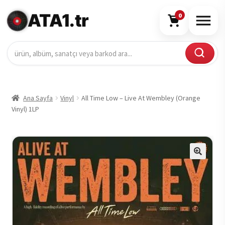
ATA1.tr
0
Ana Sayfa
Vinyl
All Time Low – Live At Wembley (Orange
Vinyl) 1LP
🔍