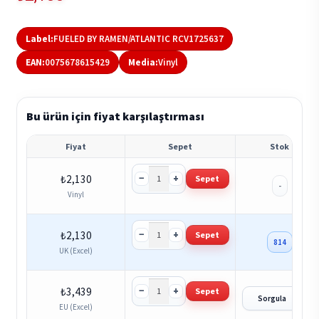
Label:
FUELED BY RAMEN/ATLANTIC RCV1725637
EAN:
0075678615429
Media:
Vinyl
Bu ürün için fiyat karşılaştırması
Fiyat
Sepet
Stok
−
+
₺
2,130
Sepet
-
Vinyl
−
+
₺
2,130
Sepet
814
UK (Excel)
−
+
₺
3,439
Sepet
?
Sorgula
EU (Excel)