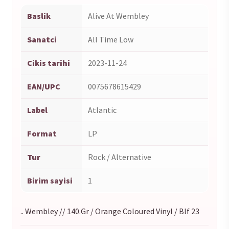
Baslik
Alive At Wembley
Sanatci
All Time Low
Cikis tarihi
2023-11-24
EAN/UPC
0075678615429
Label
Atlantic
Format
LP
Tur
Rock / Alternative
Birim sayisi
1
.. Wembley // 140.Gr / Orange Coloured Vinyl / Blf 23