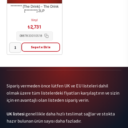
Same
adet
******** [The Drink] – The Drink
[********] 2LP
Change
1LP
Vinyl
adet
₺
2,731
0887833010518
Sepete Ekle
********
[The
Drink]
-
The
Sipariş vermeden önce lütfen UK ve EU listeleri dahil
Drink
olmak üzere tüm listelerdeki fiyatları karşılaştırın ve sizin
[********]
için en avantajlı olan listeden sipariş verin.
2LP
adet
UK listesi
genellikle daha hızlı teslimat sağlar ve stokta
hazır bulunan ürün sayısı daha fazladır.