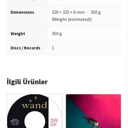
Dimensions
320 × 325 × 6 mm · 350 g
(Weight (estimated))
Weight
350 g
Discs / Records
1
İlgili Ürünler