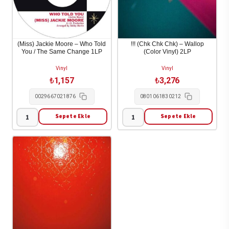
(Miss) Jackie Moore – Who Told
!!! (Chk Chk Chk) – Wallop
You / The Same Change 1LP
(Color Vinyl) 2LP
Vinyl
Vinyl
₺
1,157
₺
3,276
0029667021876
0801061830212
Sepete Ekle
Sepete Ekle
(Miss)
!!!
Jackie
(Chk
Moore
Chk
-
Chk)
Who
-
Told
Wallop
You
(Color
/
Vinyl)
The
2LP