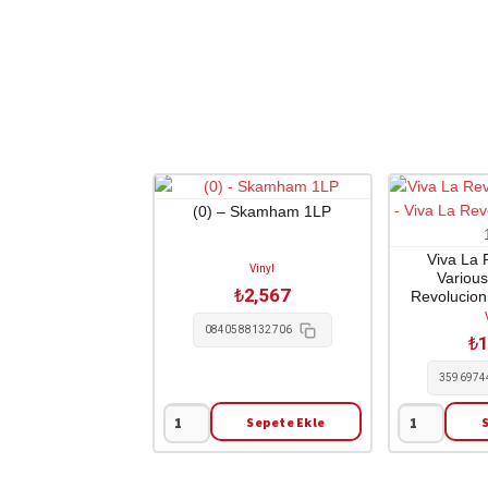
(0) – Skamham 1LP
Viva La 
Vinyl
Various
₺
2,567
Revolucion
0840588132706
₺
1
3596974
Sepete Ekle
(0)
Viva
-
La
Skamham
Revolucion