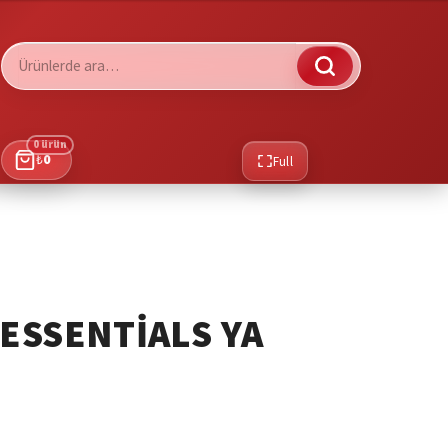
Ara:
0 ürün
₺
0
Full
 ESSENTIALS YA