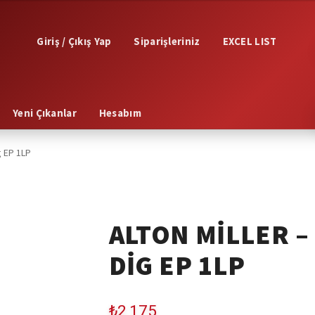
Giriş / Çıkış Yap
Siparişleriniz
EXCEL LIST
Yeni Çıkanlar
Hesabım
g EP 1LP
ALTON MILLER –
DIG EP 1LP
₺
2,175