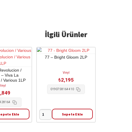
İlgili Ürünler
77 – Bright Gloom 2LP
Revolucion /
Vinyl
 – Viva La
₺
2,195
 / Various 1LP
Vinyl
0190758164410
,849
428164
Sepete Ekle
Sepete Ekle
77
-
Bright