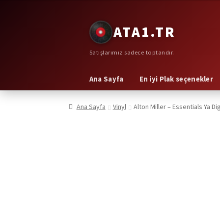
Dolaşıma
İçeriğe
ATA1.TR
geç
geç
Satışlarımız sadece toptandır.
Ana Sayfa
En iyi Plak seçenekler
Ana Sayfa
Vinyl
Alton Miller – Essentials Ya Di