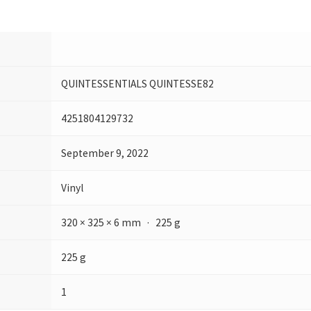
QUINTESSENTIALS QUINTESSE82
4251804129732
September 9, 2022
Vinyl
320 × 325 × 6 mm · 225 g
225 g
1