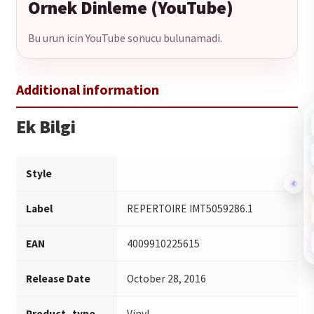
Ornek Dinleme (YouTube)
Bu urun icin YouTube sonucu bulunamadi.
Ek Bilgi
Style
Label
REPERTOIRE IMT5059286.1
EAN
4009910225615
Release Date
October 28, 2016
Product_type
Vinyl