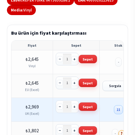
Label:
REPERTOIRE IMT5059286.1
EAN:
4009910225615
Media:
Vinyl
Bu ürün için fiyat karşılaştırması
Fiyat
Sepet
Stok
−
+
₺
2,645
Sepet
-
Vinyl
−
+
₺
2,645
Sepet
?
Sorgula
EU (Excel)
−
+
₺
2,969
Sepet
21
UK (Excel)
−
+
₺
3,802
Sepet
?
-