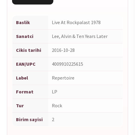
Baslik
Live At Rockpalast 1978
Sanatci
Lee, Alvin & Ten Years Later
Cikis tarihi
2016-10-28
EAN/UPC
4009910225615
Label
Repertoire
Format
LP
Tur
Rock
Birim sayisi
2