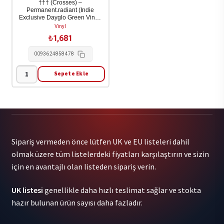
††† (Crosses) –
Permanent.radiant (Indie
Various
Exclusive Dayglo Green Vinyl)
1LP
1LP
Vinyl
adet
₺
1,681
0093624858478
Sepete Ekle
†††
(Crosses)
-
Permanent.radiant
(Indie
Sipariş vermeden önce lütfen UK ve EU listeleri dahil
Exclusive
olmak üzere tüm listelerdeki fiyatları karşılaştırın ve sizin
Dayglo
için en avantajlı olan listeden sipariş verin.
Green
Vinyl)
UK listesi
genellikle daha hızlı teslimat sağlar ve stokta
1LP
hazır bulunan ürün sayısı daha fazladır.
adet