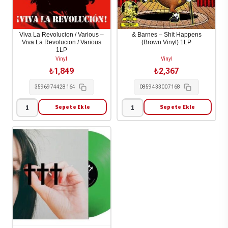
Viva La Revolucion / Various –
& Barnes – Shit Happens
Viva La Revolucion / Various
(Brown Vinyl) 1LP
1LP
Vinyl
Vinyl
₺
1,849
₺
2,367
3596974428164
0859433007168
Sepete Ekle
Sepete Ekle
Viva
&
La
Barnes
Revolucion
-
/
Shit
Various
Happens
-
(Brown
Viva
Vinyl)
La
1LP
Revolucion
adet
/