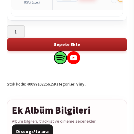
USA (Excel)
Alvin
&
Ten
Sepete Ekle
Years
Later
Search
Search
Lee
this
this
-
product
product
Live
on
on
Stok kodu:
Kategoriler:
Vinyl
4009910225615
At
Spotify
YouTube
Rockpalast
1978
Ek Albüm Bilgileri
2LP
adet
Album bilgileri, tracklist ve dinleme secenekleri.
Discogs'ta ara