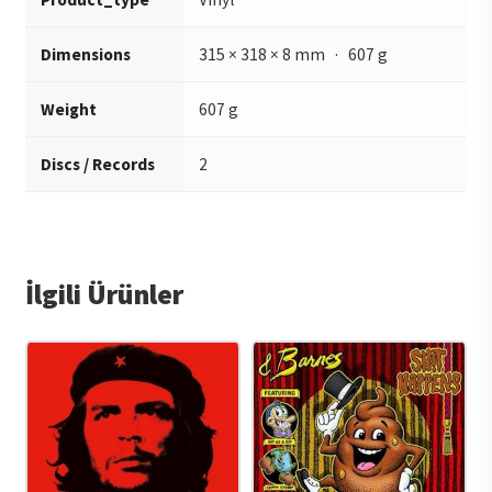
Dimensions
315 × 318 × 8 mm · 607 g
Weight
607 g
Discs / Records
2
İlgili Ürünler