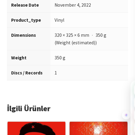
Release Date
November 4, 2022
Product_type
Vinyl
Dimensions
320 × 325 × 6 mm · 350 g
(Weight (estimated))
Weight
350 g
Discs / Records
1
İlgili Ürünler