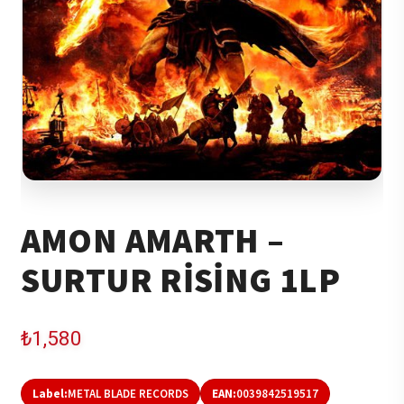
AMON AMARTH –
SURTUR RISING 1LP
₺
1,580
Label:
METAL BLADE RECORDS
EAN:
0039842519517