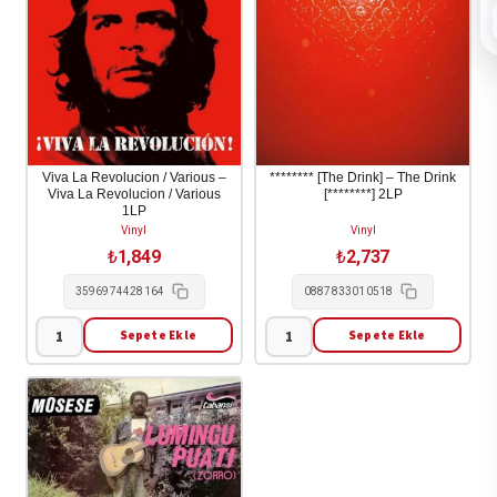
Viva La Revolucion / Various –
******** [The Drink] – The Drink
Viva La Revolucion / Various
[********] 2LP
1LP
Vinyl
Vinyl
₺
1,849
₺
2,737
3596974428164
0887833010518
Sepete Ekle
Sepete Ekle
Viva
********
La
[The
Revolucion
Drink]
/
-
Various
The
-
Drink