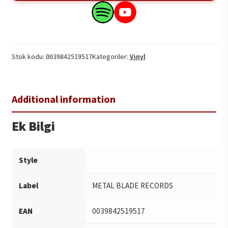
Surtur
Rising
Search
Search
1LP
this
this
adet
product
product
on
on
Stok kodu:
Kategoriler:
Vinyl
0039842519517
Spotify
YouTube
Ek Bilgi
Style
Label
METAL BLADE RECORDS
EAN
0039842519517