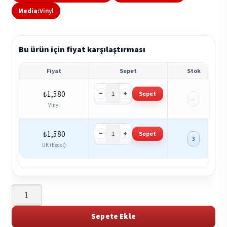
Media:
Vinyl
Bu ürün için fiyat karşılaştırması
Fiyat
Sepet
Stok
−
+
₺
1,580
Sepet
-
Vinyl
−
+
₺
1,580
Sepet
3
UK (Excel)
Amon
Amarth
-
Sepete Ekle