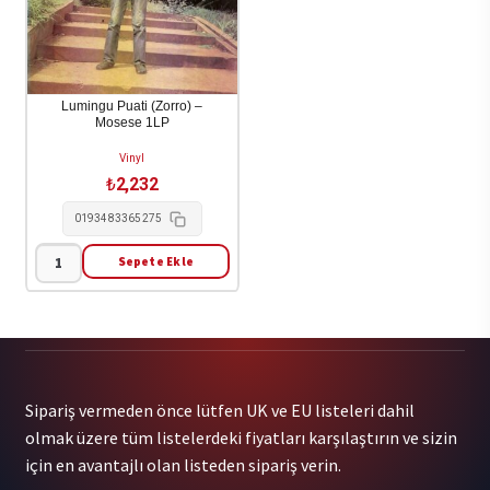
Viva
[********]
La
2LP
Revolucion
adet
/
Lumingu Puati (Zorro) –
Mosese 1LP
Various
1LP
Vinyl
adet
₺
2,232
0193483365275
Sepete Ekle
Lumingu
Puati
(Zorro)
-
Mosese
Sipariş vermeden önce lütfen UK ve EU listeleri dahil
1LP
olmak üzere tüm listelerdeki fiyatları karşılaştırın ve sizin
adet
için en avantajlı olan listeden sipariş verin.