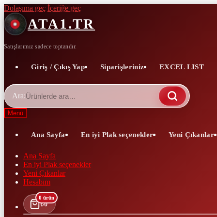
Dolaşıma geç
İçeriğe geç
ATA1.TR
Satışlarımız sadece toptandır.
Giriş / Çıkış Yap
Siparişleriniz
EXCEL LIST
Ara:
Menü
Ana Sayfa
En iyi Plak seçenekler
Yeni Çıkanlar
Ana Sayfa
En iyi Plak seçenekler
Yeni Çıkanlar
Hesabım
0 ürün
₺
0