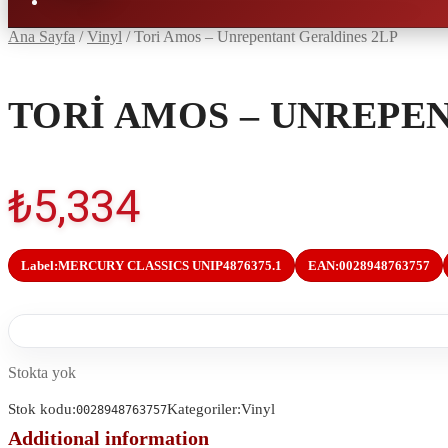
Ana Sayfa
/
Vinyl
/
Tori Amos – Unrepentant Geraldines 2LP
TORI AMOS – UNREPE
₺
5,334
Label:
MERCURY CLASSICS UNIP4876375.1
EAN:
0028948763757
Stokta yok
Stok kodu:
Kategoriler:
Vinyl
0028948763757