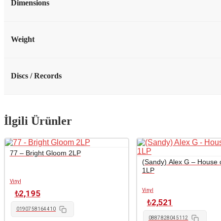
Dimensions
Weight
Discs / Records
İlgili Ürünler
77 – Bright Gloom 2LP
(Sandy) Alex G – House 
1LP
Vinyl
Vinyl
₺
2,195
₺
2,521
0190758164410
0887828045112