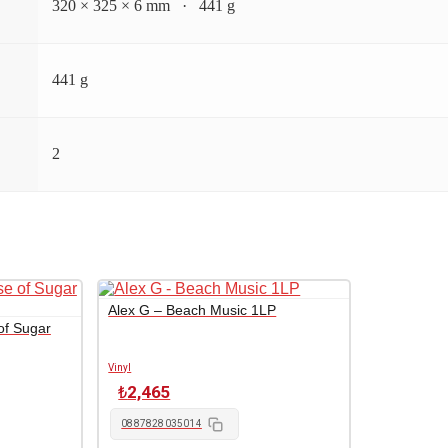
320 × 325 × 6 mm · 441 g
441 g
2
Alex G – Beach Music 1LP
of Sugar
Vinyl
₺
2,465
0887828035014