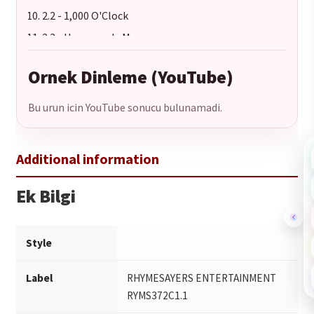
2.2 - 1,000 O'Clock
2.3 - Homemade Mummy
2.4 - Grace
Ornek Dinleme (YouTube)
2.5 - Saturn Missiles
2.6 - Tetra
Bu urun icin YouTube sonucu bulunamadi.
2.7 - Gopher Guts
Ek Bilgi
Style
Label
RHYMESAYERS ENTERTAINMENT
RYMS372C1.1