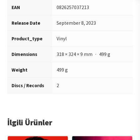
EAN
0826257037213
Release Date
September 8, 2023
Product_type
Vinyl
Dimensions
318 × 324 × 9 mm · 499 g
Weight
499 g
Discs / Records
2
İlgili Ürünler