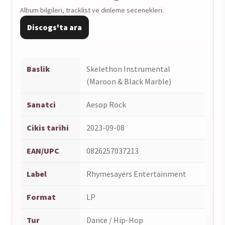
Album bilgileri, tracklist ve dinleme secenekleri.
Discogs'ta ara
Baslik
Skelethon Instrumental
(Maroon & Black Marble)
Sanatci
Aesop Rock
Cikis tarihi
2023-09-08
EAN/UPC
0826257037213
Label
Rhymesayers Entertainment
Format
LP
Tur
Dance / Hip-Hop