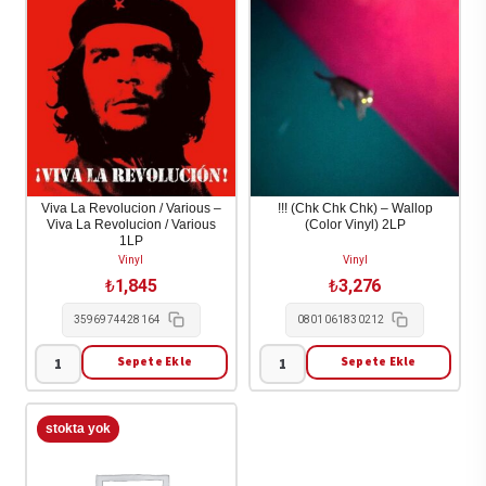
Viva La Revolucion / Various –
!!! (Chk Chk Chk) – Wallop
Viva La Revolucion / Various
(Color Vinyl) 2LP
1LP
Vinyl
Vinyl
₺
1,845
₺
3,276
3596974428164
0801061830212
Sepete Ekle
Sepete Ekle
Viva
!!!
La
(Chk
Revolucion
Chk
/
Chk)
Various
-