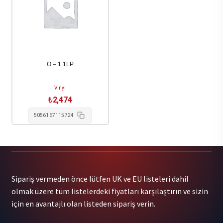
-
Wallop
Viva
(Color
La
Vinyl)
Revolucion
2LP
/
adet
O – 1 1LP
Various
1LP
Vinyl
adet
₺
2,474
5056167115724
Sipariş vermeden önce lütfen UK ve EU listeleri dahil
olmak üzere tüm listelerdeki fiyatları karşılaştırın ve sizin
için en avantajlı olan listeden sipariş verin.