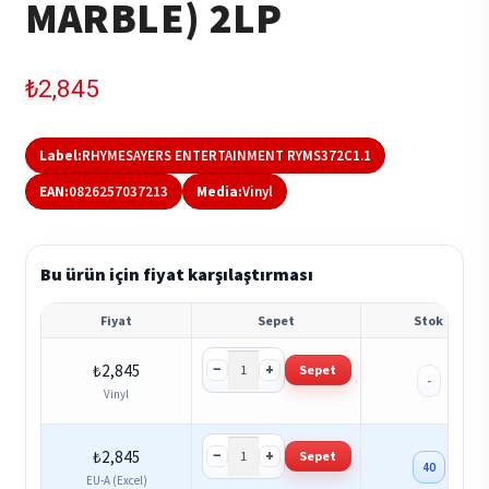
MARBLE) 2LP
₺
2,845
Label:
RHYMESAYERS ENTERTAINMENT RYMS372C1.1
EAN:
0826257037213
Media:
Vinyl
Bu ürün için fiyat karşılaştırması
Fiyat
Sepet
Stok
−
+
₺
2,845
Sepet
-
Vinyl
−
+
₺
2,845
Sepet
40
EU-A (Excel)