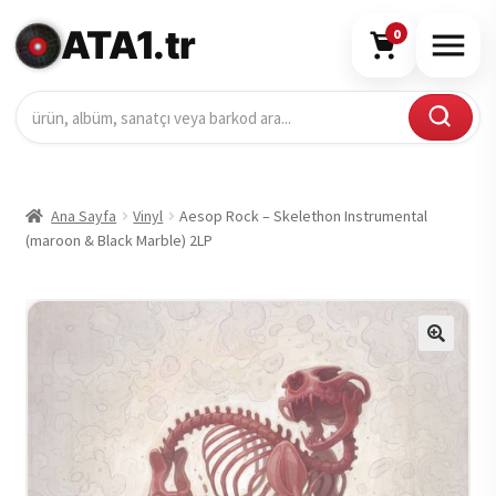
ATA1.tr
0
Ana Sayfa
Vinyl
Aesop Rock – Skelethon Instrumental
(maroon & Black Marble) 2LP
🔍