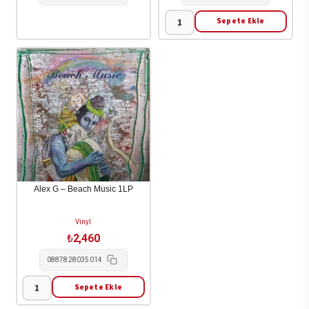
Sepete Ekle
$Uicideboy$
-
I
Want
To
Die
In
New
Orleans
1-
Alex G – Beach Music 1LP
LP
adet
Vinyl
₺
2,460
0887828035014
Sepete Ekle
Alex