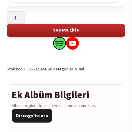
Al
Karpenter
-
Sepete Ekle
Musik
From
Search
Search
A
this
this
Private
product
product
Hell
on
on
Stok kodu:
Kategoriler:
Vinyl
5056321656346
1LP
Spotify
YouTube
adet
Ek Albüm Bilgileri
Album bilgileri, tracklist ve dinleme secenekleri.
Discogs'ta ara