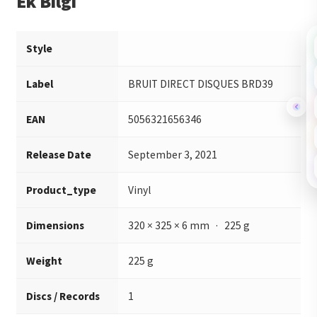
Ek Bilgi
Style
Label
BRUIT DIRECT DISQUES BRD39
EAN
5056321656346
Release Date
September 3, 2021
Product_type
Vinyl
Dimensions
320 × 325 × 6 mm · 225 g
Weight
225 g
Discs / Records
1