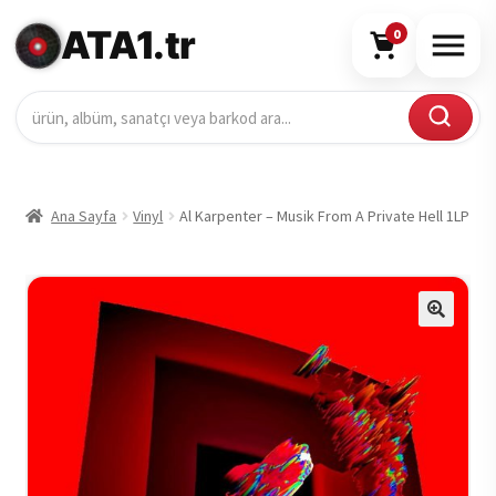
ATA1.tr
0
Ana Sayfa
Vinyl
Al Karpenter – Musik From A Private Hell 1LP
🔍