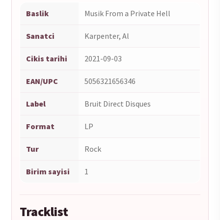
Baslik
Musik From a Private Hell
Sanatci
Karpenter, Al
Cikis tarihi
2021-09-03
EAN/UPC
5056321656346
Label
Bruit Direct Disques
Format
LP
Tur
Rock
Birim sayisi
1
Tracklist