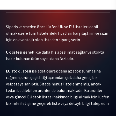
G
-
Beach
Music
Sipariş vermeden önce lütfen UK ve EU listeleri dahil
1LP
olmak üzere tüm listelerdeki fiyatları karşılaştırın ve sizin
adet
için en avantajlı olan listeden sipariş verin.
UK listesi
genellikle daha hızlı teslimat sağlar ve stokta
hazır bulunan ürün sayısı daha fazladır.
EU stok listesi
ise adet olarak daha az stok sunmasına
rağmen, ürün çeşitliliği açısından çok daha geniş bir
yelpazeye sahiptir. Sitede henüz listelenmemiş, ancak
tedarik edilebilen ürünler de bulunmaktadır. Bu ürünler
veya güncel EU stok listesi hakkında bilgi almak için lütfen
bizimle iletişime geçerek liste veya detaylı bilgi talep edin.