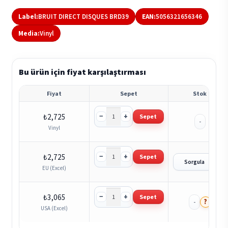
Label:
BRUIT DIRECT DISQUES BRD39
EAN:
5056321656346
Media:
Vinyl
Bu ürün için fiyat karşılaştırması
Fiyat
Sepet
Stok
−
+
₺
2,725
Sepet
-
Vinyl
−
+
₺
2,725
Sepet
?
Sorgula
EU (Excel)
−
+
₺
3,065
Sepet
?
-
USA (Excel)