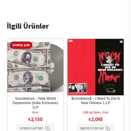
İlgili Ürünler
Suicideboys – New World
$Uicideboy$ – I Want To Die In
Depression (Indie Exclusive)
New Orleans 1-LP
1LP
Vinyl
USA top Sales, Vinyl
₺
2,150
₺
2,093
0198391607981
0842812109140